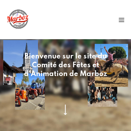
B
i
e
n
v
e
n
u
e
s
u
r
l
e
s
i
t
e
d
u
C
o
m
i
t
é
d
e
s
F
ê
t
e
s
e
t
d
'
A
n
i
m
a
t
i
o
n
d
e
M
a
r
b
o
z